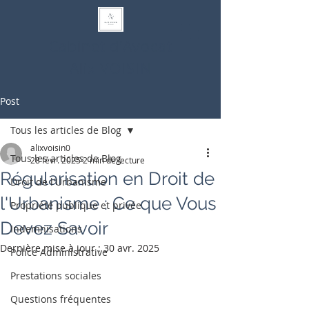
Cabinet d'Avocat
Alix VOISIN
Post
Tous les articles de Blog
alixvoisin0
Tous les articles de Blog
28 févr. 2025
2 min de lecture
Régularisation en Droit de
Droit de l'Urbanisme
l'Urbanisme : Ce que Vous
Propriété publique et privée
Devez Savoir
Indemnisations
Dernière mise à jour :
30 avr. 2025
Police Administrative
Prestations sociales
Questions fréquentes