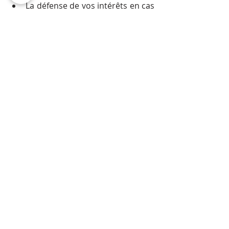
La défense de vos intérêts en cas 
de litige ou de procédure 
judiciaire.
Contactez-nous pour une 
consultation personnalisée et un 
accompagnement sur mesure.
construction illégale
infraction urbanisme
régularisation urbanisme
mise en conformité
permis de construire modificatif
permis de régularisation
travaux sans autorisation
régularisation administrative
législation urbanisme