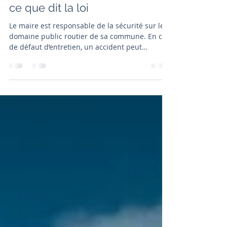
Responsabilité du maire en
cas d'accident lié à la voirie :
ce que dit la loi
Le maire est responsable de la sécurité sur le
domaine public routier de sa commune. En cas
de défaut d’entretien, un accident peut
engager la responsabilité du maire en cas
d'accident lié à la voirie. La commune peut voir
sa responsabilité civile engagée, et le maire, sa
responsabilité personnelle, notamment en cas
de faute d’imprudence. Lorsqu’un bas-côté est
impraticable ou qu’une voie publique
s’effondre, le juge peut retenir une carence
fautive.