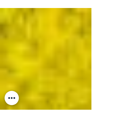
Indemnisation des commerçants impactés par
des travaux de voirie : quels recours ? Les
travaux de voirie réalisés dans l’intérêt général
peuvent fortement perturber l’activité des
commerçants riverains : baisse de
fréquentation, accès restreint, nuisances… En
principe, ces désagréments ne donnent pas
lieu à indemnisation. Cependant, une
exception existe : lorsque le préjudice subi est
à la fois anormal et spécial, le commerçant
peut obtenir réparation, même sans faute de la