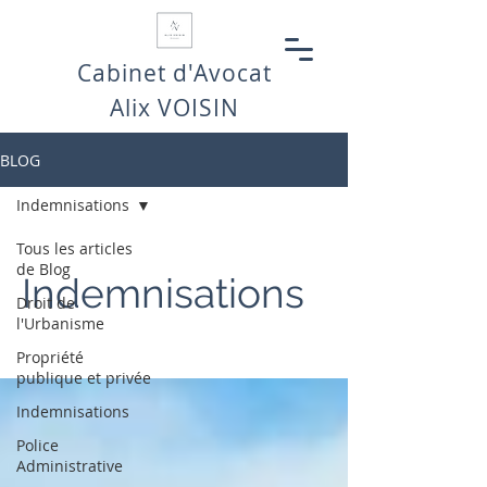
Cabinet d'Avocat
Alix VOISIN
BLOG
Indemnisations
Tous les articles
de Blog
Indemnisations
Droit de
l'Urbanisme
Propriété
publique et privée
Indemnisations
Police
Administrative