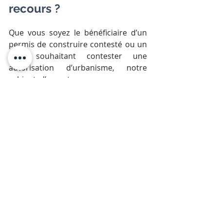
recours ?
Que vous soyez le bénéficiaire d’un 
permis de construire contesté ou un 
tiers souhaitant contester une 
autorisation d’urbanisme, notre 
cabinet d’avocats vous accompagne 
dans toutes vos démarches :
Conseil et assistance pour le 
dépôt de votre permis de 
construire ;
Défense de vos intérêts en cas 
de contestation ;
Accompagnement dans la 
procédure de recours contre 
une autorisation d’urbanisme.