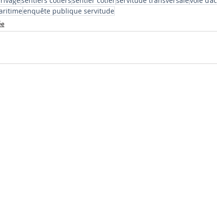
 rivage
sentiers côtiers
sentier côtier
servitude transversale
voie d’a
aritime
enquête publique servitude
ée