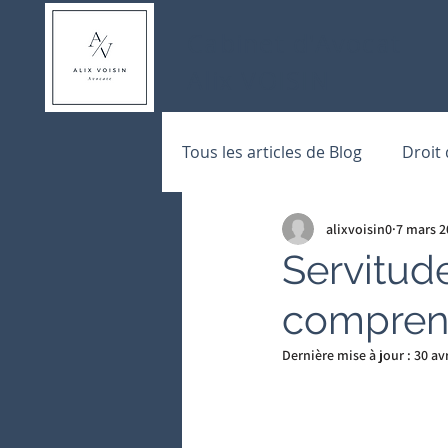
Cabinet d'Avocat
Alix VOISIN
Tous les articles de Blog
Droit
alixvoisin0
7 mars 2
Police Administrative
Pre
Servitude
comprend
Dernière mise à jour :
30 av