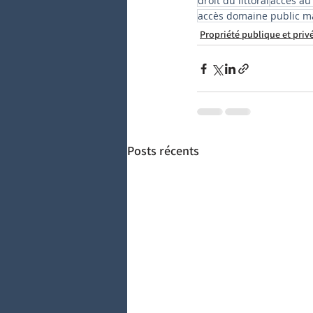
droit du littoral
accès au
accès domaine public m
Propriété publique et priv
Posts récents