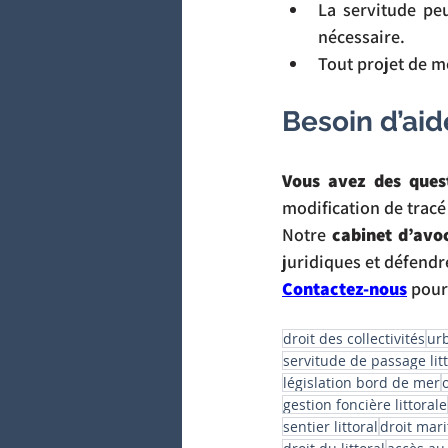
La servitude peu
nécessaire.
Tout projet de mo
Besoin d’aid
Vous avez des quest
modification de tracé
Notre 
cabinet d’avo
juridiques et défendr
Contactez-nous
 pour
droit des collectivités
urb
servitude de passage litt
législation bord de mer
gestion foncière littorale
sentier littoral
droit mar