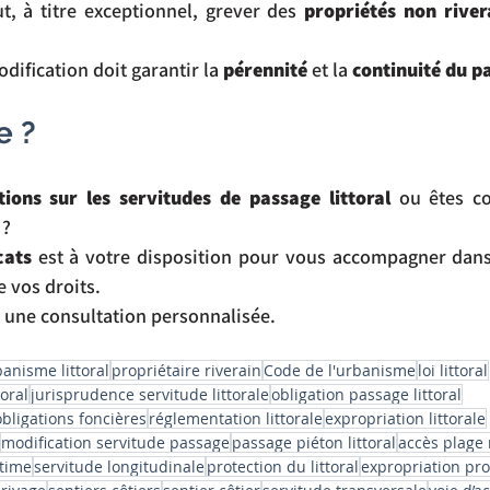
t, à titre exceptionnel, grever des 
propriétés non river
dification doit garantir la 
pérennité
 et la 
continuité du p
e ?
ions sur les servitudes de passage littoral
 ou êtes c
 ?
cats
 est à votre disposition pour vous accompagner dan
e vos droits.
 une consultation personnalisée.
anisme littoral
propriétaire riverain
Code de l'urbanisme
loi littoral
oral
jurisprudence servitude littorale
obligation passage littoral
obligations foncières
réglementation littorale
expropriation littorale
modification servitude passage
passage piéton littoral
accès plage
itime
servitude longitudinale
protection du littoral
expropriation prop