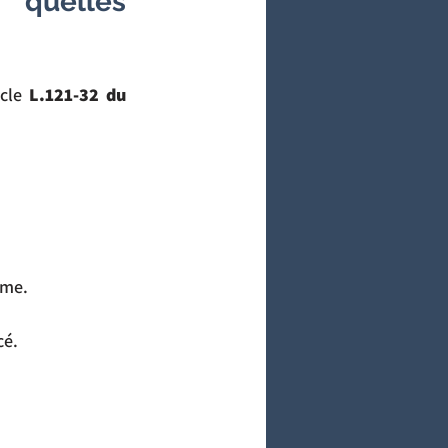
 quelles 
cle 
L.121-32 du 
sme.
cé.