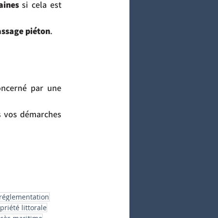
aines
 si cela est 
assage piéton
.
oncerné par une 
s vos démarches 
 réglementation
riété littorale