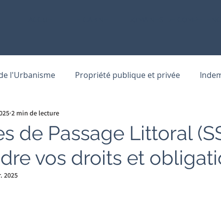
ACCUEIL
LE CABINET
DOMAINES DE COMPETEN
 de l'Urbanisme
Propriété publique et privée
Indem
025
2 min de lecture
stations sociales
Questions fréquentes
s de Passage Littoral (SS
re vos droits et obligat
r. 2025