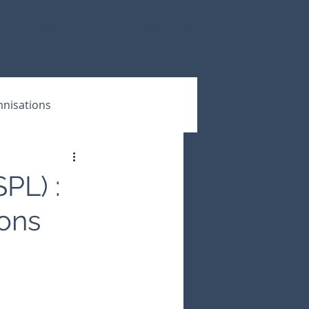
CES
HONORAIRES
CONTACT
Plus
nisations
PL) :
ions