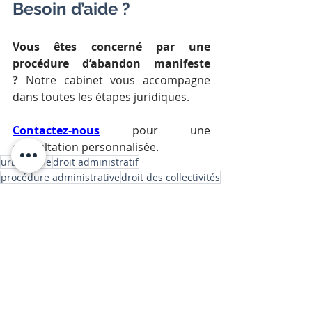
Besoin d’aide ?
Vous êtes concerné par une 
procédure d’abandon manifeste 
?
 Notre cabinet vous accompagne 
dans toutes les étapes juridiques.
Contactez-nous
 pour une 
consultation personnalisée.
urbanisme
droit administratif
procédure administrative
droit des collectivités
expropriation
droit de propriété
Code général des collectivités territoriales
recours expropriation
bien sans occupant
immeuble abandonné
procédure d’abandon manifeste
réhabilitation forcée
biens vacants
expropriation simplifiée
CGCT
conseil municipal
droit immobilier
maison en ruine