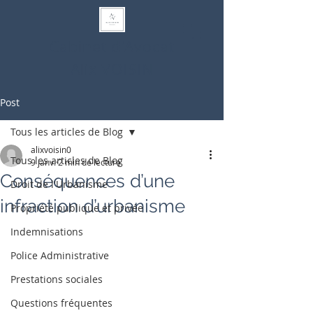
Cabinet d'Avocat
Alix VOISIN
Post
Tous les articles de Blog
alixvoisin0
Tous les articles de Blog
9 janv.
2 min de lecture
Conséquences d’une
Droit de l'Urbanisme
infraction d’urbanisme
Propriété publique et privée
Indemnisations
Police Administrative
Prestations sociales
Questions fréquentes