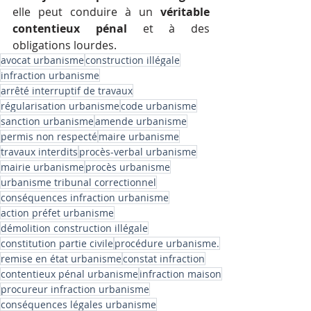
elle peut conduire à un 
véritable 
contentieux pénal
 et à des 
obligations lourdes.
avocat urbanisme
construction illégale
infraction urbanisme
arrêté interruptif de travaux
régularisation urbanisme
code urbanisme
sanction urbanisme
amende urbanisme
permis non respecté
maire urbanisme
travaux interdits
procès-verbal urbanisme
mairie urbanisme
procès urbanisme
urbanisme tribunal correctionnel
conséquences infraction urbanisme
action préfet urbanisme
démolition construction illégale
constitution partie civile
procédure urbanisme.
remise en état urbanisme
constat infraction
contentieux pénal urbanisme
infraction maison
procureur infraction urbanisme
conséquences légales urbanisme