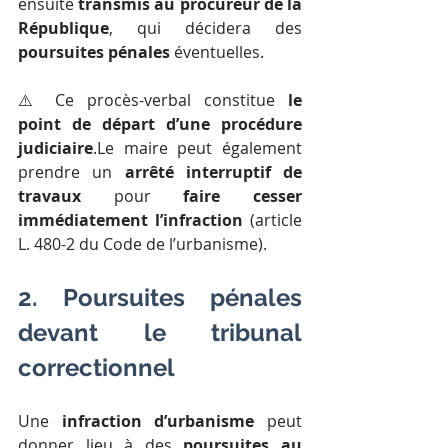
ensuite 
transmis au procureur de la 
République
, qui décidera des 
poursuites pénales
 éventuelles.
⚠️ Ce procès-verbal constitue 
le 
point de départ d’une procédure 
judiciaire
.Le maire peut également 
prendre un 
arrêté interruptif de 
travaux
 pour 
faire cesser 
immédiatement l’infraction
 (article 
L. 480-2 du Code de l’urbanisme).
2. Poursuites pénales 
devant le tribunal 
correctionnel
Une 
infraction d’urbanisme
 peut 
donner lieu à des 
poursuites au 